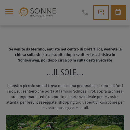
menu
forward_to_inbox
calendar_month
phone
Se venite da Merano, entrate nel centro di Dorf Tirol, vedrete la
chiesa sulla sinistra e subito dopo svolterete a sinistra in
Schlossweg, poi dopo circa 50 m sulla destra vedrete
...IL SOLE...
Il nostro piccolo sole si trova nella zona pedonale nel cuore di Dorf
Tirol, sul sentiero che porta al famoso Schloss Tirol, sopra la chiesa,
sul lungomare... ed è un punto di partenza ideale per le vostre
attività, per brevi passeggiate, shopping tour, aperitivi, così come per
le vostre passeggiate serali.