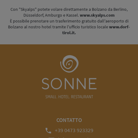
Con "Skyalps" potete volare direttamente a Bolzano da Berlino,
Düsseldorf, Amburgo e Kassel.
www.skyalps.com
È possibile prenotare un trasferimento gratuito dall'aeroporto di
Bolzano al nostro hotel tramite l'ufficio turistico locale
www.dorf-
tirol.it.
CONTATTO
phone
+39 0473 923329