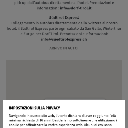
pick-up dall'autobus direttamente all'hotel. Prenotazioni e
informazioni:
info@dorf-tirol.it
Südtirol Express:
Collegamento in autobus direttamente dalla Svizzera al nostro
hotel: il Südtirol Express parte ogni sabato da San Gallo, Winterthur
e Zurigo per Dorf Tirol. Prenotazioni e informazioni:
info@suedtirolexpress.ch
ARRIVO IN AUTO:
IMPOSTAZIONI SULLA PRIVACY
Sonne
Navigando in questo sito web, l'utente dichiara di aver raggiunto l'età
Via del Castello 4
minima richiesta di 16 anni. Desideriamo sottolineare che utilizziamo i
cookie per ottimizzare la vostra esperienza web. Alcuni di essi sono
39019 Tirolo presso Merano