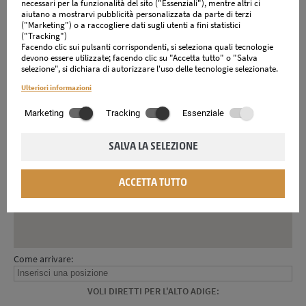
necessari per la funzionalità del sito ("Essenziali"), mentre altri ci
Alto Adige | Italia
aiutano a mostrarvi pubblicità personalizzata da parte di terzi
("Marketing") o a raccogliere dati sugli utenti a fini statistici
("Tracking")
Facendo clic sui pulsanti corrispondenti, si seleziona quali tecnologie
devono essere utilizzate; facendo clic su "Accetta tutto" o "Salva
selezione", si dichiara di autorizzare l'uso delle tecnologie selezionate.
Ulteriori informazioni
Marketing
Tracking
Essenziale
SALVA LA SELEZIONE
ACCETTA TUTTO
Come arrivare:
VOLI DIRETTI PER L'ALTO ADIGE: