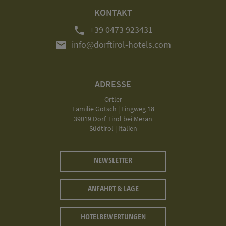
KONTAKT
phone
+39 0473 923431
mail
info@dorftirol-hotels.com
ADRESSE
Ortler
Familie Götsch | Lingweg 18
39019 Dorf Tirol bei Meran
Südtirol | Italien
NEWSLETTER
ANFAHRT & LAGE
HOTELBEWERTUNGEN