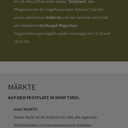
Am 28. März öffnet auch wieder "
Gufyland
", das
Pflegezentrum für Vogelfauna beim Schloss Tirol mit
seinen zahlreichen
Volieren
und der bei Klein und Groß
sehr beliebten
Greifvogel-Flugschau.
Flugvorführungen
täglich (außer montags) um 11:15 und
15:15 Uhr.
MÄRKTE
AUF DEM FESTPLATZ IN DORF TIROL
Inser Markt'l:
Dieser Markt ist ein Erlebnis für alle, die regionale
Köstlichkeiten und Handwerkskunst schätzen.