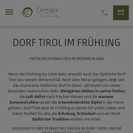
menu
forward_to_inbox
phone
DORF TIROL IM FRÜHLING
FRÜHLINGSERWACHEN IM MERANERLAND
Wenn der Frühling ins Land zieht, erwacht auch das idyllische Dorf
Tirol aus seinem Winterschlaf. Hoch über Meran gelegen, zeigt sich
das charmante Südtiroler Dorf in dieser Jahreszeit von seiner
besonders malerischen Seite.
Obstgärten blühen in zarten Farben
,
die
Luft duftet
nach frischen Wiesen und die
warmen
Sonnenstrahlen
lassen die
schneebedeckten Gipfel
in der Ferne
glitzern. Dorf Tirol wird im Frühling zu einem Ort voller Leben und
Natur. Perfekt für alle, die
Erholung
,
Schönheit
und ein Stück
Südtiroler Tradition
erleben möchten.
HIGHLIGHTS UND VERANSTALTUNGEN IN DORF TIROL UND IM
WOHLFÜHLHOTEL ORTLER: