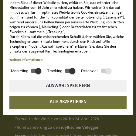
Indem Sie auf dieser Website surfen, erklären Sie, das erforderliche
Mindestalter von 16 Jahren erreicht zu haben. Wir weisen Sie darauf
NUR FÜR HAUSGÄSTE
hin, dass wir für Ihr optimales Web-Erlebnis Cookies einsetzen. Einige
von ihnen sind für die Funktionalität der Seite notwendig („Essenziell“),
Erleben Sie unvergessliche Ausblicke und echte Südtiroler
während andere uns helfen Ihnen personalisierte Werbung von Dritten
zeigen zu können („Marketing“) oder Nutzerdaten zu statistischen
Bergmomente mit unserem
Wanderführer Hermann,
der
Zwecken zu sammeln („Tracking“).
Durch Klicks auf die entsprechenden Schaltflächen wählen Sie, welche
als pensionierter Firmenkundenberater der Südtiroler
Technologien zum Einsatz kommen; durch den Klick auf „Alle
Sparkasse und
geprüfter Wanderleiter
, sich ganz der
akzeptieren“ oder „Auswahl speichern“ erklären Sie, dass Sie den
Einsatz der ausgewählten Technologien erlauben.
Begleitung interessierter Wanderer und Naturliebhaber
Weitere Informationen
verschrieben hat.
Marketing
Tracking
Essenziell
Im Frühling organisiert Hermann mit unseren Gästen drei
beieindruckende Wanderungen:
AUSWAHL SPEICHERN
- Die 6. Etappe des
Meraner Höhenweges
, einem der
schönsten Rundwanderwege der Alpen, von Katharinaberg
ALLE AKZEPTIEREN
nach Unterstell
Termin
: In der Woche vom 20. bis 24. April 2026
- Rundwanderung zu den
idyllischen Videgger
Assen:
echte Almwiesen, urige Hütten, atemberaubendes