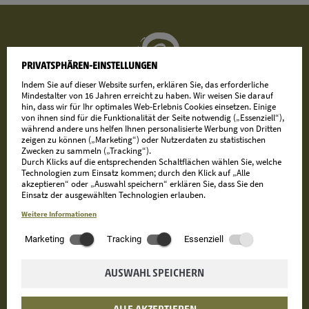
PRIVATSPHÄREN-EINSTELLUNGEN
Indem Sie auf dieser Website surfen, erklären Sie, das erforderliche
Mindestalter von 16 Jahren erreicht zu haben. Wir weisen Sie darauf
hin, dass wir für Ihr optimales Web-Erlebnis Cookies einsetzen. Einige
von ihnen sind für die Funktionalität der Seite notwendig („Essenziell“),
während andere uns helfen Ihnen personalisierte Werbung von Dritten
zeigen zu können („Marketing“) oder Nutzerdaten zu statistischen
Zwecken zu sammeln („Tracking“).
Durch Klicks auf die entsprechenden Schaltflächen wählen Sie, welche
KONTAKT
Technologien zum Einsatz kommen; durch den Klick auf „Alle
akzeptieren“ oder „Auswahl speichern“ erklären Sie, dass Sie den
Einsatz der ausgewählten Technologien erlauben.
phone
+39 0473 923431
Weitere Informationen
mail
info@dorftirol-hotels.com
Marketing
Tracking
Essenziell
ADRESSE
AUSWAHL SPEICHERN
Ortler
Familie Götsch | Lingweg 18